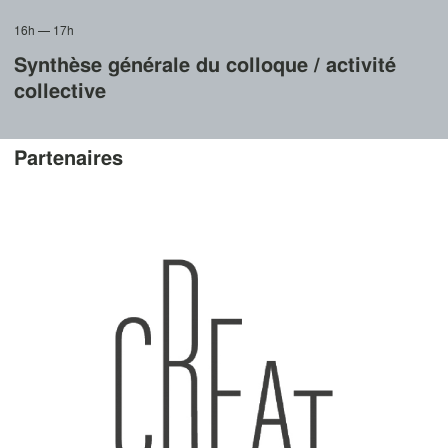
16h — 17h
Synthèse générale du colloque / activité
collective
Partenaires