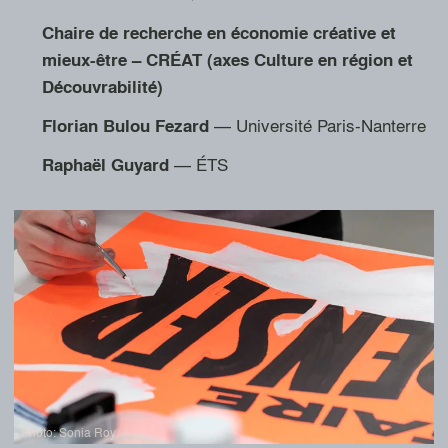
Chaire de recherche en économie créative et
mieux-être – CRÉAT (axes Culture en région et
Découvrabilité)
— Université Paris-Nanterre
Florian
Bulou Fezard
— ÉTS
Raphaël
Guyard
Photo: Sonia Roy
Photo: Sonia Roy