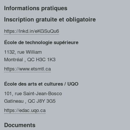
Informations pratiques
1 / 18
Toutes les images (18)
Inscription gratuite et obligatoire
https://lnkd.in/eKGSuQu6
École de technologie supérieure
1132, rue William
Montréal
, QC
H3C 1K3
https://www.etsmtl.ca
École des arts et cultures / UQO
101, rue Saint-Jean-Bosco
Gatineau
, QC
J8Y 3G5
https://edac.uqo.ca
Documents