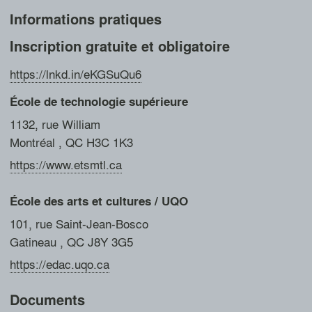
Informations pratiques
1 / 18
Toutes les images (18)
Inscription gratuite et obligatoire
https://lnkd.in/eKGSuQu6
École de technologie supérieure
1132, rue William
Montréal
, QC
H3C 1K3
https://www.etsmtl.ca
École des arts et cultures / UQO
101, rue Saint-Jean-Bosco
Gatineau
, QC
J8Y 3G5
https://edac.uqo.ca
Documents