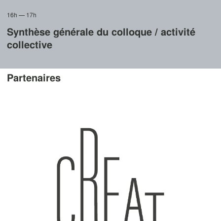
16h — 17h
Synthèse générale du colloque / activité
collective
Partenaires