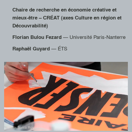
Chaire de recherche en économie créative et
mieux-être – CRÉAT (axes Culture en région et
Découvrabilité)
— Université Paris-Nanterre
Florian
Bulou Fezard
— ÉTS
Raphaël
Guyard
Photo: Sonia Roy
Photo: Sonia Roy