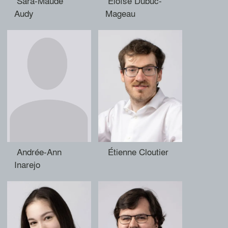
Sara-Maude
Éloïse Dubuc-
Audy
Mageau
Andrée-Ann
Étienne Cloutier
Inarejo