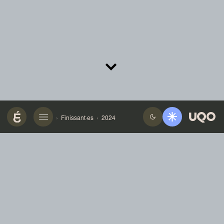
Ban
d
e
Finissant·es
2024
dessi
n
ée
La formation en bande dessinée a pour but de former
des auteurs complets, maîtrisant les multiples aspects
de la narration graphique. Elle permet donc aux
étudiants d’approfondir tous les aspects de la création
d’une bande dessinée, de la première idée à la
réalisation d’une publication et de développer une