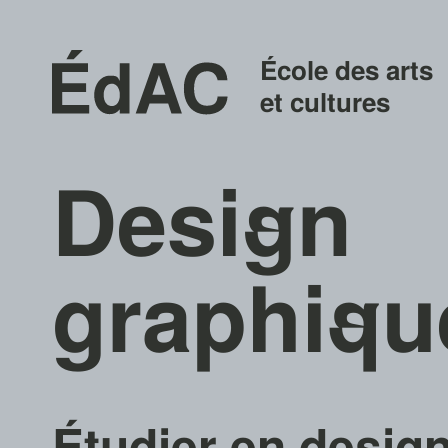
École des arts
et cultures
Desi
g
n
graphi
q
u
Étudier en desig