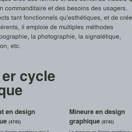
'un commanditaire et des besoins des usagers.
ects tant fonctionnels qu'esthétiques, et de crée
érents, il emploie de multiples méthodes
ypographie, la photographie, la signalétique,
ion, etc.
er cycle
ique
at en design
Mineure en design
que
graphique
(4745)
(8745)
 en design graphique vise à
La mineure en design graphique 