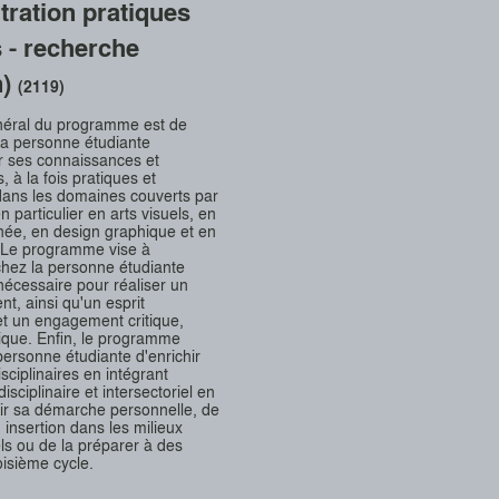
tration pratiques
s - recherche
n)
(2119)
énéral du programme est de
la personne étudiante
r ses connaissances et
 à la fois pratiques et
dans les domaines couverts par
en particulier en arts visuels, en
ée, en design graphique et en
 Le programme vise à
hez la personne étudiante
nécessaire pour réaliser un
ent, ainsi qu'un esprit
et un engagement critique,
thique. Enfin, le programme
personne étudiante d'enrichir
sciplinaires en intégrant
disciplinaire et intersectoriel en
ir sa démarche personnelle, de
 insertion dans les milieux
ls ou de la préparer à des
oisième cycle.