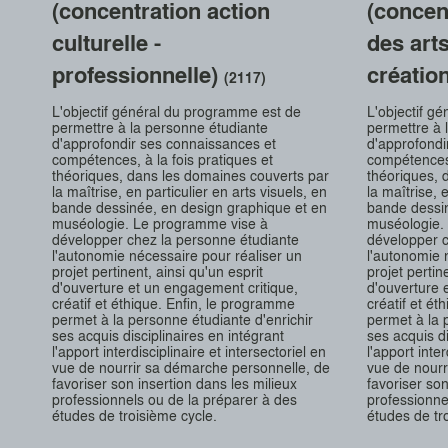
(concentration action
(concen
culturelle -
des art
professionnelle)
créatio
(2117)
L'objectif général du programme est de
L'objectif g
permettre à la personne étudiante
permettre à 
d'approfondir ses connaissances et
d'approfondi
compétences, à la fois pratiques et
compétences,
théoriques, dans les domaines couverts par
théoriques, 
la maîtrise, en particulier en arts visuels, en
la maîtrise, 
bande dessinée, en design graphique et en
bande dessin
muséologie. Le programme vise à
muséologie.
développer chez la personne étudiante
développer c
l'autonomie nécessaire pour réaliser un
l'autonomie 
projet pertinent, ainsi qu'un esprit
projet pertin
d'ouverture et un engagement critique,
d'ouverture 
créatif et éthique. Enfin, le programme
créatif et é
permet à la personne étudiante d'enrichir
permet à la 
ses acquis disciplinaires en intégrant
ses acquis di
l'apport interdisciplinaire et intersectoriel en
l'apport inter
vue de nourrir sa démarche personnelle, de
vue de nourr
favoriser son insertion dans les milieux
favoriser son
professionnels ou de la préparer à des
professionne
études de troisième cycle.
études de tr