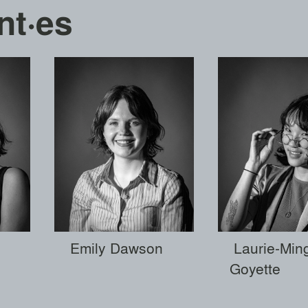
nt·es
Emily Dawson
Laurie-Min
Goyette