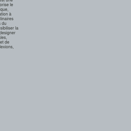
rise le
ique,
ation à
linaires
s du
biliser la
designer
les,
 et de
lexions,