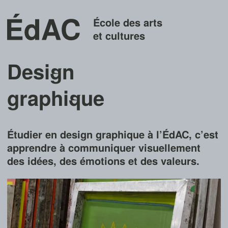
École des arts
et cultures
Desi
g
n
graphi
q
ue
Étudier en design graphique à l’ÉdAC, c’est
apprendre à communiquer visuellement
des idées, des émotions et des valeurs.