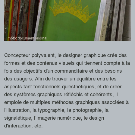
Photo: document original
Photo: document original
1 / 14
Toutes les images (14)
Concepteur polyvalent, le designer graphique crée des
formes et des contenus visuels qui tiennent compte à la
fois des objectifs d'un commanditaire et des besoins
des usagers. Afin de trouver un équilibre entre les
aspects tant fonctionnels qu'esthétiques, et de créer
des systèmes graphiques réfléchis et cohérents, il
emploie de multiples méthodes graphiques associées à
l'illustration, la typographie, la photographie, la
signalétique, l’imagerie numérique, le design
d'interaction, etc.