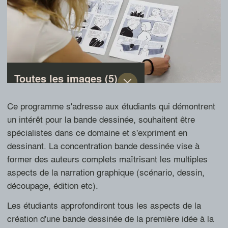
Toutes les images (5)
Photo: document original
Photo: document original
1 / 5
Ce programme s'adresse aux étudiants qui démontrent
un intérêt pour la bande dessinée, souhaitent être
spécialistes dans ce domaine et s'expriment en
dessinant. La concentration bande dessinée vise à
former des auteurs complets maîtrisant les multiples
aspects de la narration graphique (scénario, dessin,
découpage, édition etc).
Les étudiants approfondiront tous les aspects de la
création d'une bande dessinée de la première idée à la