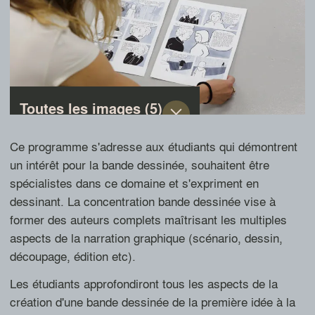
Toutes les images (5)
Photo: document original
Photo: document original
1 / 5
Ce programme s'adresse aux étudiants qui démontrent
un intérêt pour la bande dessinée, souhaitent être
spécialistes dans ce domaine et s'expriment en
dessinant. La concentration bande dessinée vise à
former des auteurs complets maîtrisant les multiples
aspects de la narration graphique (scénario, dessin,
découpage, édition etc).
Les étudiants approfondiront tous les aspects de la
création d'une bande dessinée de la première idée à la