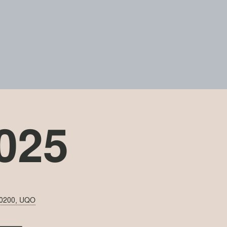
2025
A-0200, UQO