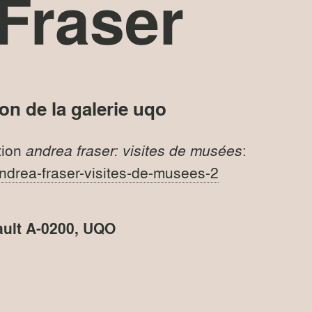
Fraser
ion de la galerie uqo
tion
andrea fraser: visites de musées
:
ndrea-fraser-visites-de-musees-2
ault A-0200, UQO