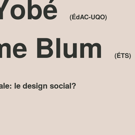
 Yobé
(ÉdAC-UQO)
ume Blum
(ÉTS)
ale: le design social?