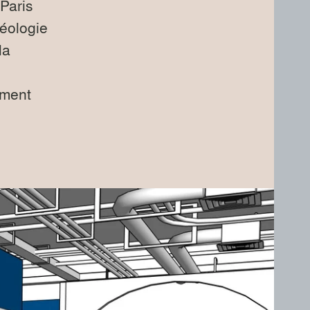
Paris
séologie
la
s
ement