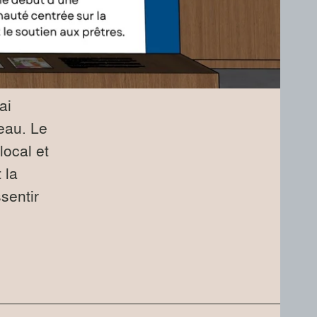
ai
eau. Le
local et
 la
sentir