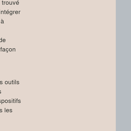
 trouvé
intégrer
 à
 de
 façon
 outils
s
positifs
s les