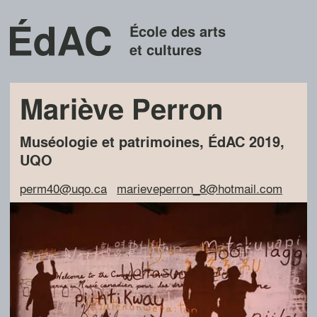
École des arts
et cultures
Mariève Perron
Muséologie et patrimoines
,
ÉdAC
2019
,
UQO
perm40@uqo.ca
marieveperron_8@hotmail.com