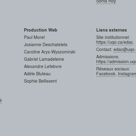
Sonia
Roy
Production Web
Liens externes
Paul
Morel
Site institutionnel:
https://uqo.ca/edac
.
Josianne
Deschatelets
Contact:
edac@uqo.
Caroline
Arys-Wyszomirski
Admissions:
Gabriel
Lamadeleine
https://admission.uq
Alexandre
Lefebvre
Réseaux sociaux:
Adèle
Bluteau
Facebook
,
Instagra
Sophie
Bellissent
té