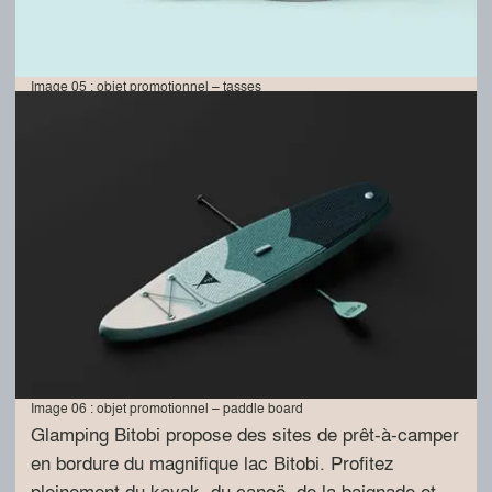
Image 05 : objet promotionnel – tasses
Image 06 : objet promotionnel – paddle board
Glamping Bitobi propose des sites de prêt-à-camper
en bordure du magnifique lac Bitobi. Profitez
pleinement du kayak, du canoë, de la baignade et