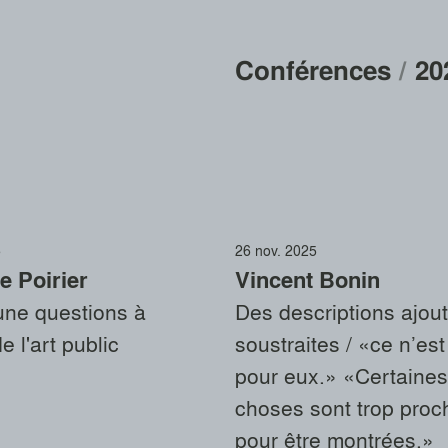
Conférences
/
20
5
26 nov. 2025
e Poirier
Vincent Bonin
 une questions à
Des descriptions ajou
e l'art public
soustraites / «ce n’es
pour eux.» «Certaines
choses sont trop proc
pour être montrées.»